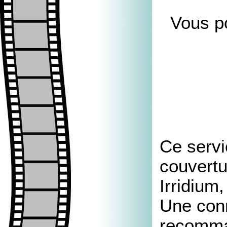
Vous po
Ce servi
couvertu
Irridium
Une con
recomman