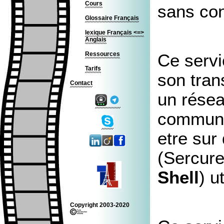
Cours
sans con
Glossaire Français
lexique Français <=>
Anglais
Ressources
Ce servi
Tarifs
son trans
Contact
un résea
communic
etre sur
(Sercure
Shell
) u
Copyright 2003-2020