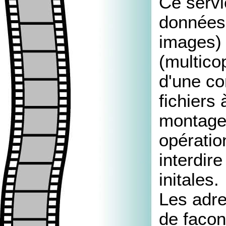
Ce servi
données 
images) 
(multico
d'une co
fichiers 
montage,
opératio
interdir
initales.
Les adre
de facon