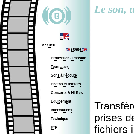
Le son, u
Accueil
Home
Profession - Passion
Tournages
Sons à l'écoute
Photos et teasers
Concerts & Hi-Res
Équipement
Transfér
Informations
prises d
Technique
fichiers
FTP